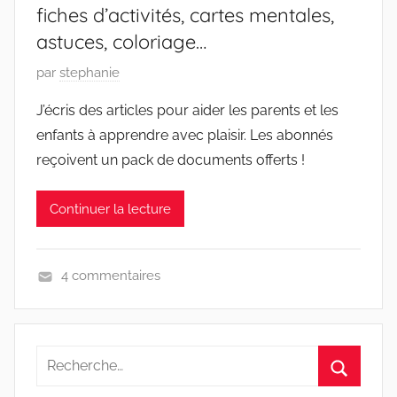
fiches d’activités, cartes mentales,
n
astuces, coloriage…
f
a
P
par
stephanie
n
u
t
J’écris des articles pour aider les parents et les
b
s
enfants à apprendre avec plaisir. Les abonnés
l
,
reçoivent un pack de documents offerts !
i
L
é
e
Continuer la lecture
l
c
e
o
2
i
4 commentaires
3
n
A
n
d
c
o
e
c
v
R
s
o
e
e
a
m
m