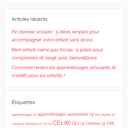
R
c
d
p
b
e
h
u
a
r
c
Articles récents
l
e
g
e
h
t
r
n
2
Fin d’année scolaire : 5 idées simples pour
e
e
e
c
0
accompagner votre enfant sans stress
r
s
r
h
1
c
,
Mon enfant n’aime pas l’école : 5 pistes pour
l
e
8
T
h
e
comprendre et réagir avec bienveillance
p
o
e
s
o
Comment rendre les apprentissages amusants et
u
r
e
u
créatifs pour les enfants ?
s
n
r
l
f
:
e
a
s
Étiquettes
n
a
t
apprentissages autonomes
(3)
r
apprentissage
(2)
arts visuels
(2)
s
CE1
(6)
t
CE2
(3)
Cinéma
(3)
CM1
,
carnaval d'articles
(2)
CE
(2)