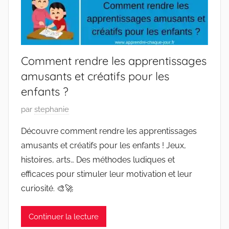
Comment rendre les apprentissages
amusants et créatifs pour les
enfants ?
P
par
stephanie
u
Découvre comment rendre les apprentissages
b
amusants et créatifs pour les enfants ! Jeux,
l
histoires, arts… Des méthodes ludiques et
i
efficaces pour stimuler leur motivation et leur
é
curiosité. 🎨🚀
l
e
3
Continuer la lecture