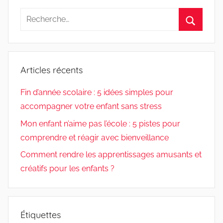
v
é
Recherche
e
v
pour
r
Recherc
r
:
s
i
,
e
Articles récents
L
r
e
2
Fin d’année scolaire : 5 idées simples pour
c
0
accompagner votre enfant sans stress
o
1
Mon enfant n’aime pas l’école : 5 pistes pour
i
9
n
comprendre et réagir avec bienveillance
d
Comment rendre les apprentissages amusants et
e
créatifs pour les enfants ?
s
a
d
Étiquettes
u