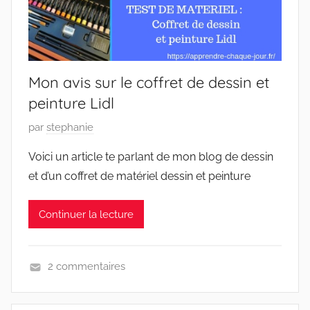
Mon avis sur le coffret de dessin et
peinture Lidl
P
par
stephanie
u
Voici un article te parlant de mon blog de dessin
b
et d’un coffret de matériel dessin et peinture
l
i
Continuer la lecture
é
l
e
2 commentaires
2
D
7
i
f