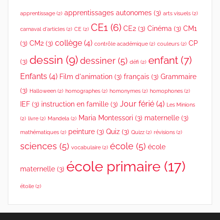
l
apprentissages autonomes
(3)
apprentissage
(2)
arts visuels
(2)
t
CE1
(6)
CE2
(3)
Cinéma
(3)
CM1
e
carnaval d'articles
(2)
CE
(2)
collège
(4)
s
(3)
CM2
(3)
CP
contrôle académique
(2)
couleurs
(2)
,
dessin
(9)
enfant
(7)
dessiner
(5)
(3)
défi
(2)
T
Enfants
(4)
Film d'animation
(3)
français
(3)
Grammaire
o
(3)
Halloween
(2)
homographes
(2)
homonymes
(2)
homophones
(2)
u
Jour férié
(4)
IEF
(3)
instruction en famille
(3)
Les Minions
s
Maria Montessori
(3)
maternelle
(3)
l
(2)
livre
(2)
Mandela
(2)
peinture
(3)
Quiz
(3)
e
mathématiques
(2)
Quizz
(2)
révisions
(2)
s
sciences
(5)
école
(5)
école
vocabulaire
(2)
a
école primaire
(17)
maternelle
(3)
r
t
étoile
(2)
i
c